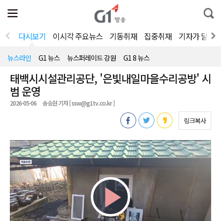
전
제
통
체
보
합
메
검
뉴
색
다시보기
이시각 주요뉴스
기동취재
집중취재
기자가 달려
열
기
뉴스라인
G1 뉴스
뉴스퍼레이드 강원
G1 8 뉴스
태백시시설관리공단, '은빛내일마을수리공방' 시
범 운영
2026-05-06
송승원 기자 [ ssw@g1tv.co.kr ]
링크복사
Play