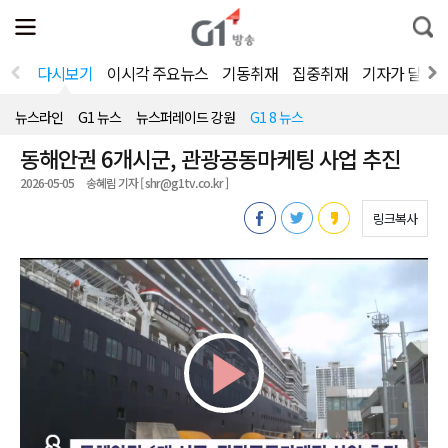
전
제
통
체
보
합
메
검
뉴
색
다시보기
이시각 주요뉴스
기동취재
집중취재
기자가 달려
열
기
뉴스라인
G1 뉴스
뉴스퍼레이드 강원
G1 8 뉴스
동해안권 6개시군, 관광공동마케팅 사업 추진
2026-05-05
송혜림 기자 [ shr@g1tv.co.kr ]
링크복사
Play