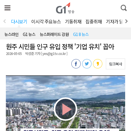
전
제
통
체
보
합
메
검
뉴
색
다시보기
이시각 주요뉴스
기동취재
집중취재
기자가 달려
열
기
뉴스라인
G1 뉴스
뉴스퍼레이드 강원
G1 8 뉴스
원주 시민들 인구 유입 정책 '기업 유치' 꼽아
2026-05-05
박성준 기자 [ yes@g1tv.co.kr ]
링크복사
Play