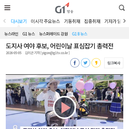
전
제
통
체
보
합
메
검
뉴
색
다시보기
이시각 주요뉴스
기동취재
집중취재
기자가 달려
열
기
뉴스라인
G1 뉴스
뉴스퍼레이드 강원
G1 8 뉴스
도지사 여야 후보, 어린이날 표심잡기 총력전
2026-05-05
김이곤 기자 [ yigon@g1tv.co.kr ]
링크복사
Play