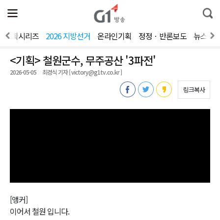
전
제
통
체
보
합
메
검
뉴
색
기획시리즈
2026 지방선거
온라인기획
정정ㆍ반론보도
뉴스제
열
기
<기획> 철원군수, 무주공산 '3파전'
2026-05-05
최경식 기자 [ victory@g1tv.co.kr ]
링크복사
[앵커]
이어서 철원 입니다.