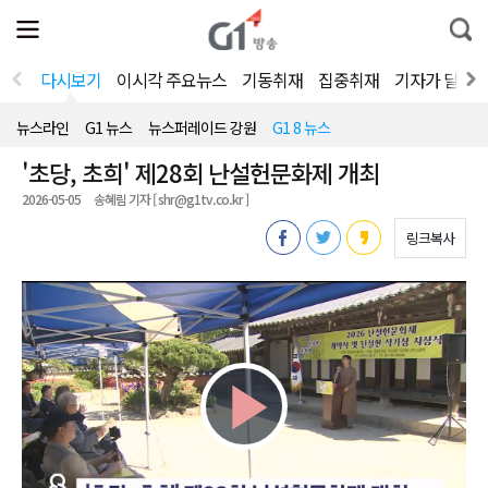
전
제
통
체
보
합
메
검
뉴
색
다시보기
이시각 주요뉴스
기동취재
집중취재
기자가 달려
열
기
뉴스라인
G1 뉴스
뉴스퍼레이드 강원
G1 8 뉴스
'초당, 초희' 제28회 난설헌문화제 개최
2026-05-05
송혜림 기자 [ shr@g1tv.co.kr ]
링크복사
Play