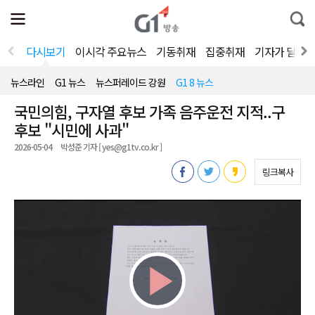
전
제
통
체
보
합
메
검
뉴
색
다시보기
이시각 주요뉴스
기동취재
집중취재
기자가 달려
열
기
뉴스라인
G1 뉴스
뉴스퍼레이드 강원
G1 8 뉴스
국민의힘, 구자열 후보 가족 음주운전 지적..구
후보 "시민에 사과"
2026-05-04
박성준 기자 [ yes@g1tv.co.kr ]
링크복사
Play