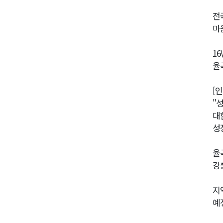
전
마
1
율
[
"
대
성
율
강
지
예