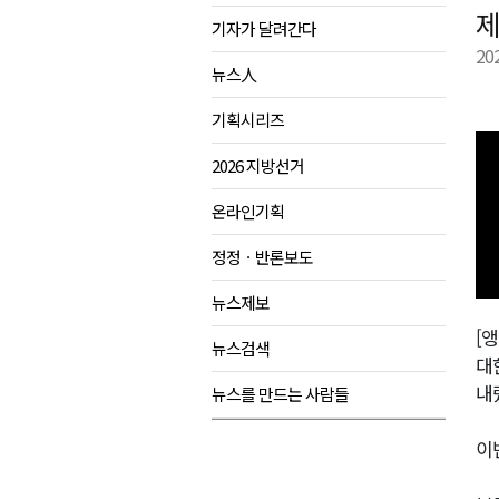
제
기자가 달려간다
검찰청 폐지..해결 과제 산적
20
육동한 시장, 국제스케이트장 춘
뉴스人
영월군, 국·도비 확보 보고회 개
기획시리즈
삼척 공공산후조리원 이전 시급
2026 지방선거
강원자치도교육청 교감급 이상 3
온라인기획
정정ㆍ반론보도
뉴스제보
[앵
뉴스검색
대
내
뉴스를 만드는 사람들
이