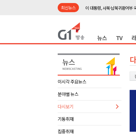
최신뉴스
이 대통령, 사북·납북귀환어부 
여름축제 더위와 전쟁..물놀이 
강원도, 최휘영 문체부장관과 
뉴스
TV
이광재 국회 예결위원장, 강릉시
검찰청 폐지..해결 과제 산적
육동한 시장, 국제스케이트장 춘
영월군, 국·도비 확보 보고회 개
삼척 공공산후조리원 이전 시급
이시각 주요뉴스
강원자치도교육청 교감급 이상 3
분야별 뉴스
도-시군 첫 간담회..우상호 "하
이 대통령, 사북·납북귀환어부 
다시보기
여름축제 더위와 전쟁..물놀이 
기동취재
강원도, 최휘영 문체부장관과 
집중취재
이광재 국회 예결위원장, 강릉시