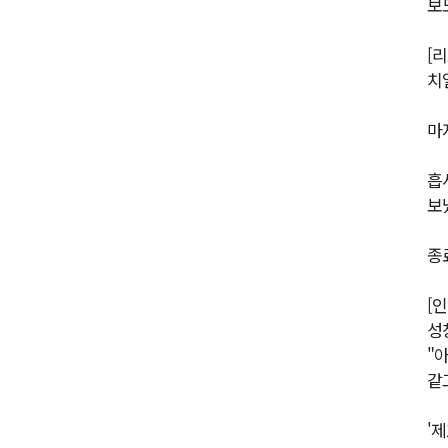
보
[
치
마
흡
보
종
[
성
"
같
'