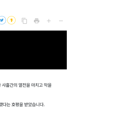
2026년 08월 07일(금)
2026년 08월 07일(금)
링
프
글
글
content_copy
print
add
remove
크
린
자
자
2026년 08월 07일(금)
복
트
크
작
사
2026년 08월 07일(금)
게
게
2026년 08월 07일(금)
가 사흘간의 열전을 마치고 막을
 했다는 호평을 받았습니다.