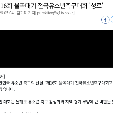
16회 율곡대기 전국유소년축구대회 '성료'
26-05-04
김기태 기자[ purekitae@g1tv.co.kr ]
천 유치 건의
최
87명 인사
커]
한민국 유소년 축구의 산실, '제16회 율곡대기 전국유소년축구대회'
렸습니다.
번 대회는 올해도 유소년 축구 활성화와 지역 경기 부양에 큰 역할을