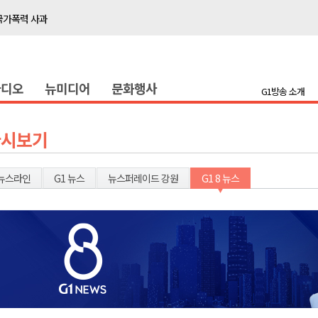
국가폭력 사과
접목
정책간담회
라디오
뉴미디어
문화행사
 초청 특별 강연
G1방송 소개
천 유치 건의
다시보기
최
뉴스라인
G1 뉴스
뉴스퍼레이드 강원
G1 8 뉴스
87명 인사
나된 공동체"
국가폭력 사과
접목
정책간담회
 초청 특별 강연