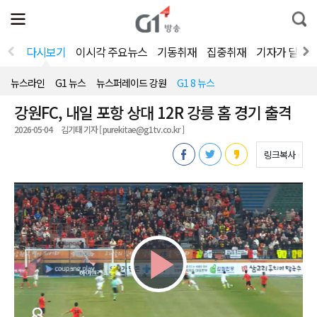
전
제
통
체
보
합
메
검
뉴
색
다시보기
이시각 주요뉴스
기동취재
집중취재
기자가 달려
열
기
뉴스라인
G1 뉴스
뉴스퍼레이드 강원
G1 8 뉴스
강원FC, 내일 포항 상대 12R 강릉 홈 경기 출격
2026-05-04
김기태 기자 [ purekitae@g1tv.co.kr ]
링크복사
Play