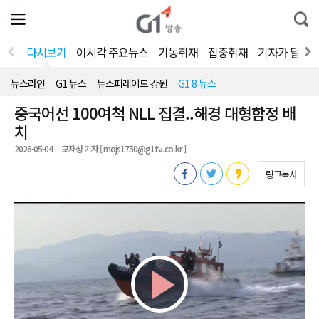
전
제
통
체
보
합
메
검
뉴
색
다시보기
이시각 주요뉴스
기동취재
집중취재
기자가 달려
열
기
뉴스라인
G1 뉴스
뉴스퍼레이드 강원
G1 8 뉴스
중국어선 100여척 NLL 집결..해경 대형함정 배
치
2026-05-04
모재성 기자 [ mojs1750@g1tv.co.kr ]
링크복사
Play