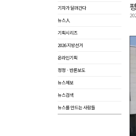
평
기자가 달려간다
양구군, 원주환경청에 비점오염
20
<강원랜드> 관광객이 인구 3배
뉴스人
<강원랜드> 마카오 카지노 "복
기획시리즈
민선9기 양양군 공약사업 추진 
2026 지방선거
온라인기획
정정ㆍ반론보도
뉴스제보
뉴스검색
뉴스를 만드는 사람들