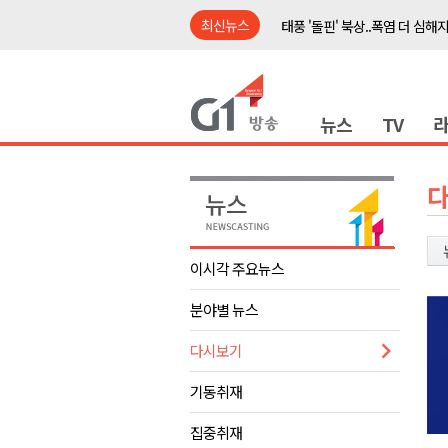
최신뉴스
태풍 '돌핀' 북상..폭염 더 심해
강릉시, 민선9기 21개 읍면동 
횡성군, 광복절 맞아 태극기 나
뉴스
TV
제43회 홍천군민의 날 기념행사
양구군, 원주환경청에 비점오염
<강원랜드> 관광객이 인구 3배
<강원랜드> 마카오 카지노 "복
민선9기 양양군 공약사업 추진 
이시각 주요뉴스
썩고, 무르고..농산물 피해 속출
분야별 뉴스
도내 첫 폭염중대경보..내일 극한
태풍 '돌핀' 북상..폭염 더 심해
다시보기
강릉시, 민선9기 21개 읍면동 
기동취재
횡성군, 광복절 맞아 태극기 나
집중취재
제43회 홍천군민의 날 기념행사