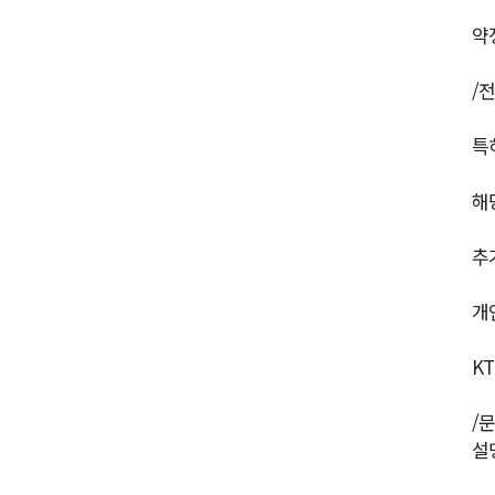
약
/
특
해
추
개
K
/
설