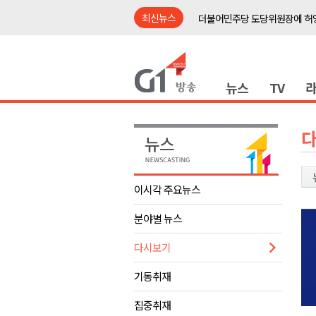
최신뉴스
더불어민주당 도당위원장에 허영
수족구병 원인 바이러스 급증..
춘천 돈사 화재..평창 교통사고 
뉴스
TV
동해안 이안류..지자체 대응 강
원주시, 지역첨단의료복합단지 
강원도 반려동물지원센터, 참여
평창 전지훈련 성지..선수들 구
동해시, 어르신병원동행서비스 
이시각 주요뉴스
원주환경청, 비산배출시설 미신
분야별 뉴스
민주당 순회경선 합동연설회..
더불어민주당 도당위원장에 허영
다시보기
수족구병 원인 바이러스 급증..
기동취재
춘천 돈사 화재..평창 교통사고 
집중취재
동해안 이안류..지자체 대응 강