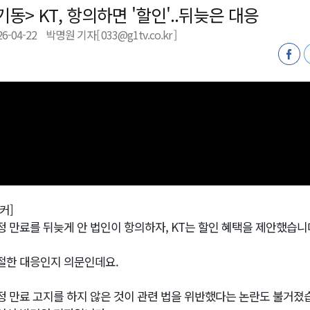
기동> KT, 항의하면 '할인'..뒤늦은 대응
지정 준비 본격화
26-04-22
박명원 기자[ 033@g1tv.co.kr ]
형 프로그램 신설
슬땀
확대 운영
고 사업장 점검
커]
정 만료를 뒤늦게 안 법인이 항의하자, KT는 할인 혜택을 제안했습니
절한 대응인지 의문인데요.
정 만료 고지를 하지 않은 것이 관련 법을 위반했다는 논란도 불거졌