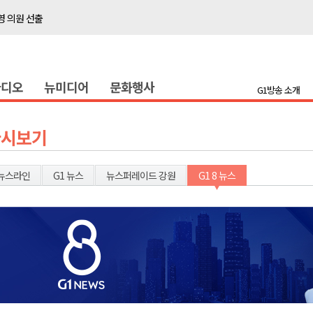
 의원 선출
위생 주의 당부
4명 경상
라디오
뉴미디어
문화행사
화
G1방송 소개
지정 준비 본격화
형 프로그램 신설
다시보기
슬땀
확대 운영
뉴스라인
G1 뉴스
뉴스퍼레이드 강원
G1 8 뉴스
고 사업장 점검
강원 표심은
 의원 선출
위생 주의 당부
4명 경상
화