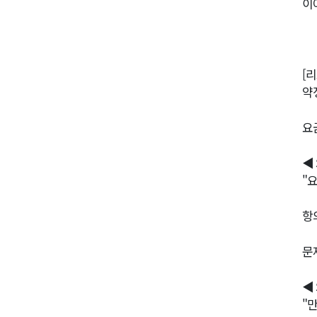
이
[
약
요
◀
"
항
문
◀
"