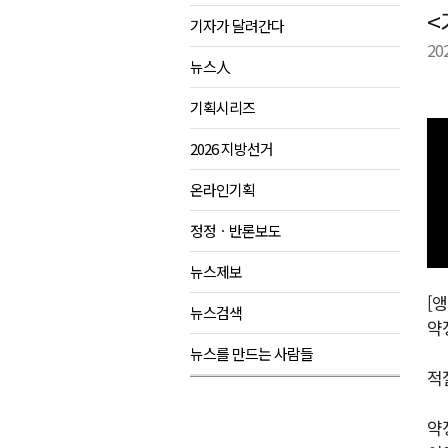
<
기자가 달려간다
원주시, 지역첨단의료복합단지 
20
강원도 반려동물지원센터, 참여
뉴스人
평창 전지훈련 성지..선수들 구
기획시리즈
동해시, 어르신병원동행서비스 
2026 지방선거
원주환경청, 비산배출시설 미신
온라인기획
정정ㆍ반론보도
뉴스제보
[앵
뉴스검색
약
뉴스를 만드는 사람들
적
약