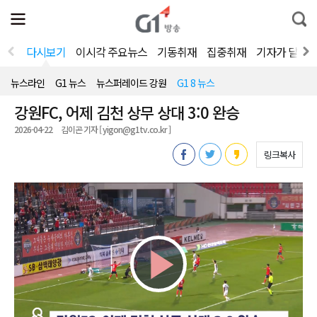
전
제
통
체
보
합
메
검
뉴
색
다시보기
이시각 주요뉴스
기동취재
집중취재
기자가 달려
열
기
뉴스라인
G1 뉴스
뉴스퍼레이드 강원
G1 8 뉴스
강원FC, 어제 김천 상무 상대 3:0 완승
2026-04-22
김이곤 기자 [ yigon@g1tv.co.kr ]
링크복사
Play