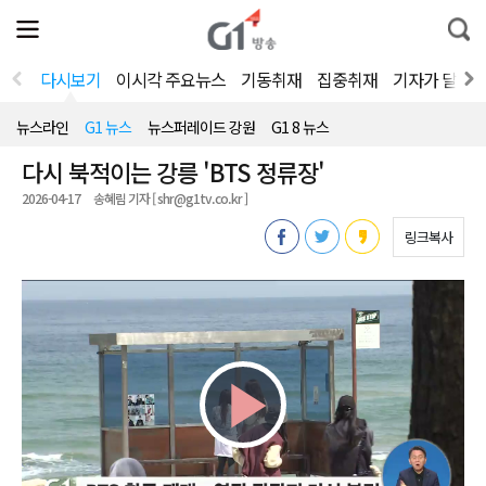
전
제
통
체
보
합
메
검
뉴
색
다시보기
이시각 주요뉴스
기동취재
집중취재
기자가 달려
열
기
뉴스라인
G1 뉴스
뉴스퍼레이드 강원
G1 8 뉴스
다시 북적이는 강릉 'BTS 정류장'
2026-04-17
송혜림 기자 [ shr@g1tv.co.kr ]
링크복사
Play