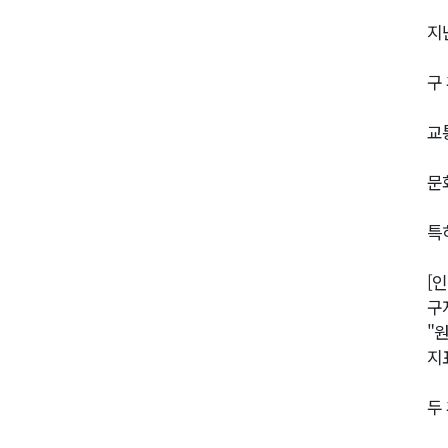
지
구
교
문
특
[
구
"
지
두