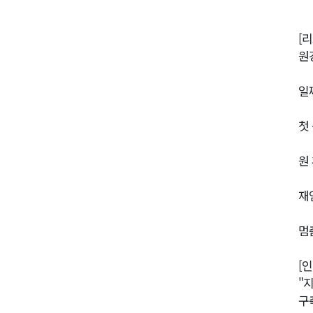
[
원
일
첫
원
재
멈
[
"
구