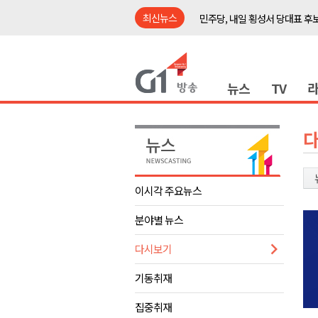
최신뉴스
민주당, 내일 횡성서 당대표 후
철원 백마고지역~월정리역 경원
어젯밤 원주 아파트 정전..천 
뉴스
TV
춘천시립 '장애아동전담어린이집
영월군, 14~15일 서부시장 야
양양군, 21일까지 '초등학생 틈
강원개발공사, 공기업 평가 2년 
도-시군 첫 간담회..우상호 "하
이시각 주요뉴스
이 대통령, 사북·납북귀환어부 
분야별 뉴스
동해안 폭우..도로 잠기고 고립
민주당, 내일 횡성서 당대표 후
다시보기
철원 백마고지역~월정리역 경원
기동취재
어젯밤 원주 아파트 정전..천 
집중취재
춘천시립 '장애아동전담어린이집