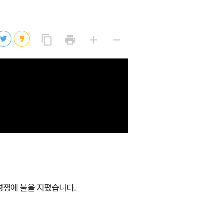
2026년 08월 08일(토)
2026년 08월 08일(토)
링
프
글
글
content_copy
print
add
remove
크
린
자
자
2026년 08월 08일(토)
복
트
크
작
사
2026년 08월 07일(금)
게
게
2026년 08월 07일(금)
경쟁에 불을 지폈습니다.