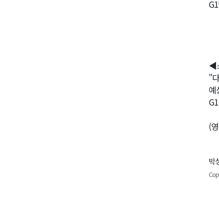
G
◀
"
예
G
(
박성
Cop