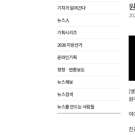
원
기자가 달려간다
영월군, 14~15일 서부시장 야
20
양양군, 21일까지 '초등학생 틈
뉴스人
강원개발공사, 공기업 평가 2년 
기획시리즈
도-시군 첫 간담회..우상호 "하
2026 지방선거
이 대통령, 사북·납북귀환어부 
온라인기획
정정ㆍ반론보도
뉴스제보
[앵
뉴스검색
원
뉴스를 만드는 사람들
여
진