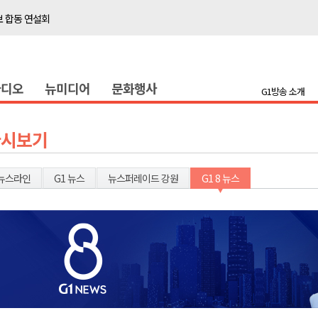
보 합동 연설회
선 복원 재개
백여세대 불편
라디오
뉴미디어
문화행사
' 개원
G1방송 소개
시장 운영
새 돌봄' 시행
다시보기
연속 '다'등급
나된 공동체"
뉴스라인
G1 뉴스
뉴스퍼레이드 강원
G1 8 뉴스
국가폭력 사과
보 합동 연설회
선 복원 재개
백여세대 불편
' 개원