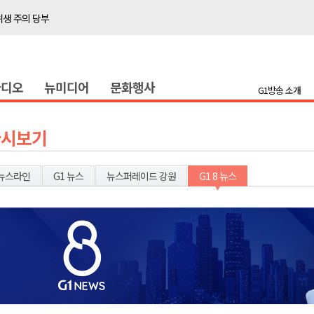
위생 주의 당부
4명 경상
화
라디오
뉴미디어
문화행사
지정 준비 본격화
G1방송 소개
형 프로그램 신설
슬땀
다시보기
확대 운영
고 사업장 점검
뉴스라인
G1 뉴스
뉴스퍼레이드 강원
G1 8 뉴스
강원 표심은
 의원 선출
위생 주의 당부
4명 경상
화
지정 준비 본격화