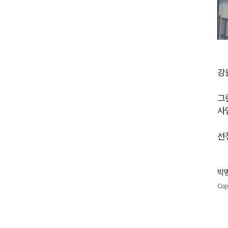
강
그
사
선
박명
Cop