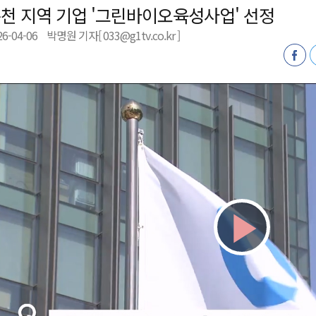
천 지역 기업 '그린바이오육성사업' 선정
형 프로그램 신설
26-04-06
박명원 기자[ 033@g1tv.co.kr ]
슬땀
확대 운영
고 사업장 점검
Play
Vid