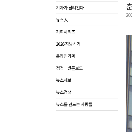
춘
기자가 달려간다
강원도 반려동물지원센터, 참여
20
평창 전지훈련 성지..선수들 구
뉴스人
동해시, 어르신병원동행서비스 
기획시리즈
원주환경청, 비산배출시설 미신
2026 지방선거
온라인기획
정정ㆍ반론보도
뉴스제보
뉴스검색
뉴스를 만드는 사람들