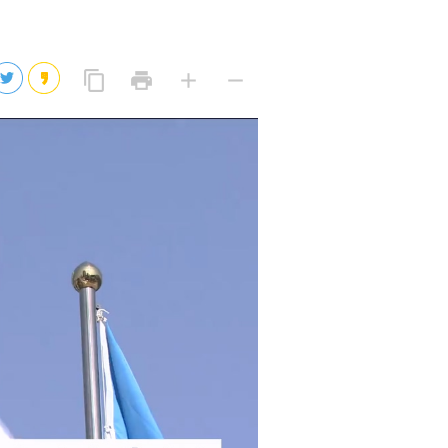
2026년 08월 09일(일)
2026년 08월 09일(일)
링
프
글
글
content_copy
print
add
remove
크
린
자
자
2026년 08월 09일(일)
복
트
크
작
사
2026년 08월 09일(일)
게
게
eo