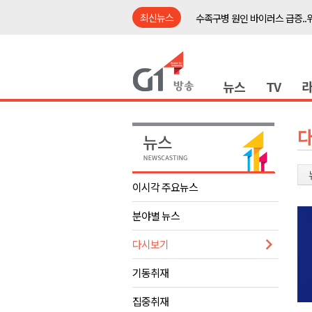
최신뉴스
수족구병 원인 바이러스 급증..
춘천 돈사 화재..평창 교통사고 
동해안 이안류..지자체 대응 강
뉴스
TV
원주시, 지역첨단의료복합단지 
강원도 반려동물지원센터, 참여
평창 전지훈련 성지..선수들 구
동해시, 어르신병원동행서비스 
원주환경청, 비산배출시설 미신
이시각 주요뉴스
민주당 순회경선 합동연설회..
분야별 뉴스
더불어민주당 도당위원장에 허영
수족구병 원인 바이러스 급증..
다시보기
춘천 돈사 화재..평창 교통사고 
기동취재
동해안 이안류..지자체 대응 강
집중취재
원주시, 지역첨단의료복합단지 