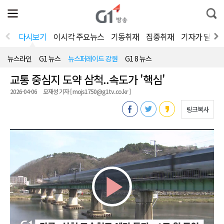
전
제
통
체
보
합
메
검
뉴
색
다시보기
이시각 주요뉴스
기동취재
집중취재
기자가 달려
열
기
뉴스라인
G1 뉴스
뉴스퍼레이드 강원
G1 8 뉴스
교통 중심지 도약 삼척..속도가 '핵심'
2026-04-06
모재성 기자 [ mojs1750@g1tv.co.kr ]
링크복사
Play