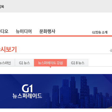
접목
정책간담회
 초청 특별 강연
라디오
뉴미디어
문화행사
G1방송 소개
천 유치 건의
최
다시보기
87명 인사
뉴스라인
G1 뉴스
뉴스퍼레이드 강원
G1 8 뉴스
나된 공동체"
국가폭력 사과
접목
정책간담회
 초청 특별 강연