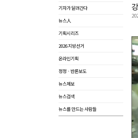
강
기자가 달려간다
육동한 시장, 국제스케이트장 춘
20
영월군, 국·도비 확보 보고회 개
뉴스人
삼척 공공산후조리원 이전 시급
기획시리즈
강원자치도교육청 교감급 이상 3
2026 지방선거
온라인기획
정정ㆍ반론보도
뉴스제보
뉴스검색
뉴스를 만드는 사람들