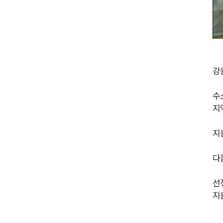
강
수
지
지
다
선
지