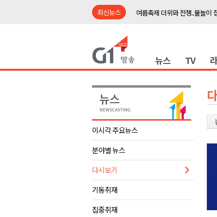
최신뉴스
여름축제 더위와 전쟁..물놀이 
강원도, 최휘영 문체부장관과 
이광재 국회 예결위원장, 강릉시
뉴스
TV
검찰청 폐지..해결 과제 산적
육동한 시장, 국제스케이트장 춘
영월군, 국·도비 확보 보고회 개
삼척 공공산후조리원 이전 시급
강원자치도교육청 교감급 이상 3
이시각 주요뉴스
도-시군 첫 간담회..우상호 "하
분야별 뉴스
이 대통령, 사북·납북귀환어부 
여름축제 더위와 전쟁..물놀이 
다시보기
강원도, 최휘영 문체부장관과 
기동취재
이광재 국회 예결위원장, 강릉시
집중취재
검찰청 폐지..해결 과제 산적