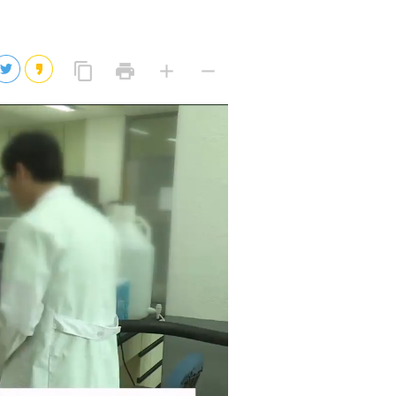
2026년 08월 07일(금)
2026년 08월 07일(금)
링
프
글
글
content_copy
print
add
remove
크
린
자
자
2026년 08월 07일(금)
복
트
크
작
사
2026년 08월 07일(금)
게
게
eo