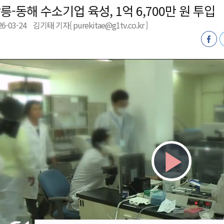
릉-동해 수소기업 육성, 1억 6,700만 원 투입
천 유치 건의
26-03-24
김기태 기자[ purekitae@g1tv.co.kr ]
최
87명 인사
Play
Vid