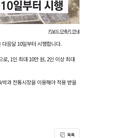
키보드 단축키 안내
 다음달 10일부터 시행합니다.
 1인 최대 10만 원, 2인 이상 최대
 숙박과 전통시장을 이용해야 적용 받을
목록