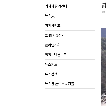
영
기자가 달려간다
<강원랜드> 관광객이 인구 3배
20
<강원랜드> 마카오 카지노 "복
뉴스人
민선9기 양양군 공약사업 추진 
기획시리즈
2026 지방선거
온라인기획
정정ㆍ반론보도
뉴스제보
뉴스검색
뉴스를 만드는 사람들