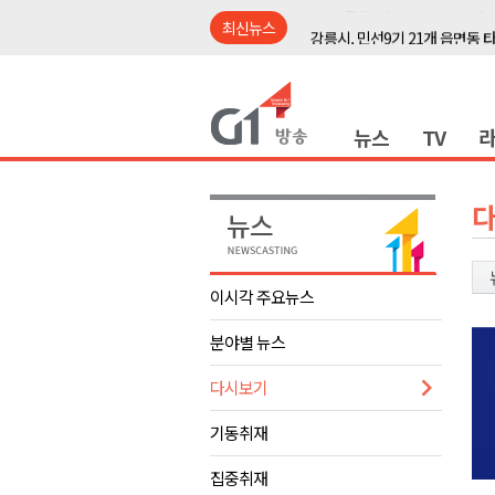
최신뉴스
강릉시, 민선9기 21개 읍면동 
횡성군, 광복절 맞아 태극기 나
제43회 홍천군민의 날 기념행사
뉴스
TV
양구군, 원주환경청에 비점오염
<강원랜드> 관광객이 인구 3배
<강원랜드> 마카오 카지노 "복
민선9기 양양군 공약사업 추진 
썩고, 무르고..농산물 피해 속출
이시각 주요뉴스
도내 첫 폭염중대경보..내일 극한
분야별 뉴스
태풍 '돌핀' 북상..폭염 더 심해
강릉시, 민선9기 21개 읍면동 
다시보기
횡성군, 광복절 맞아 태극기 나
기동취재
제43회 홍천군민의 날 기념행사
집중취재
양구군, 원주환경청에 비점오염