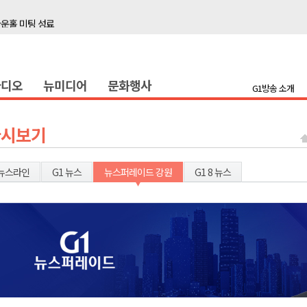
타운홀 미팅 성료
눔 행사
 개최
라디오
뉴미디어
문화행사
저감 사업 등 건의
G1방송 소개
..싱가포르 복합리조트
합리조트로 진화 중"
다시보기
전략 보고회 개최
뉴스라인
G1 뉴스
뉴스퍼레이드 강원
G1 8 뉴스
폭염 ‘절정’
지나?
타운홀 미팅 성료
눔 행사
 개최
저감 사업 등 건의