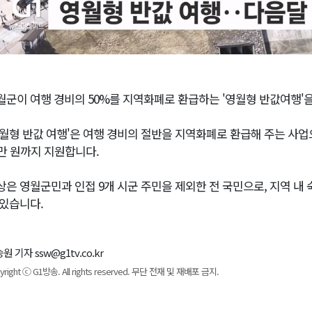
월군이 여행 경비의 50%를 지역화폐로 환급하는 '영월형 반값여행'을
영월형 반값 여행'은 여행 경비의 절반을 지역화폐로 환급해 주는 사업으로,
0만 원까지 지원합니다.
상은 영월군민과 인접 9개 시군 주민을 제외한 전 국민으로, 지역 내
 있습니다.
원 기자 ssw@g1tv.co.kr
yright ⓒ G1방송. All rights reserved. 무단 전재 및 재배포 금지.