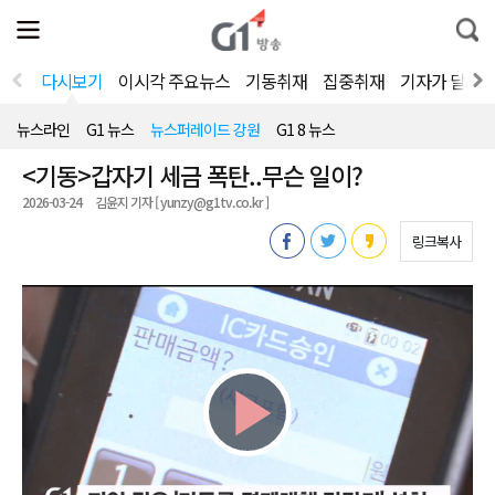
전
제
통
체
보
합
메
검
뉴
색
다시보기
이시각 주요뉴스
기동취재
집중취재
기자가 달려
열
기
뉴스라인
G1 뉴스
뉴스퍼레이드 강원
G1 8 뉴스
<기동>갑자기 세금 폭탄..무슨 일이?
2026-03-24
김윤지 기자 [ yunzy@g1tv.co.kr ]
링크복사
Play