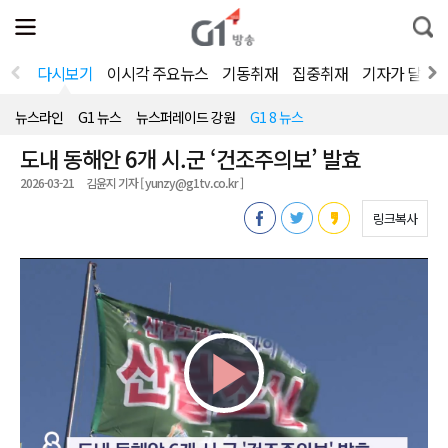
전
제
통
체
보
합
메
검
뉴
색
다시보기
이시각 주요뉴스
기동취재
집중취재
기자가 달려
열
기
뉴스라인
G1 뉴스
뉴스퍼레이드 강원
G1 8 뉴스
도내 동해안 6개 시.군 ‘건조주의보’ 발효
2026-03-21
김윤지 기자 [ yunzy@g1tv.co.kr ]
링크복사
Play