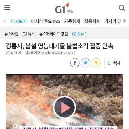
전
제
통
체
보
합
메
검
뉴
색
다시보기
이시각 주요뉴스
기동취재
집중취재
기자가 달려
열
기
뉴스라인
G1 뉴스
뉴스퍼레이드 강원
G1 8 뉴스
강릉시, 봄철 영농폐기물 불법소각 집중 단속
2026-03-21
김기태 기자 [ purekitae@g1tv.co.kr ]
링크복사
Play