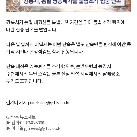
Video
강릉시가 봄철 대형산불 특별대책 기간을 맞아 불법 소각 행위에
대한 집중 단속을 벌입니다.
다음 달 말까지 이뤄지는 이번 단속은 별도 단속반을 편성해 야간 등
취약 시간대 현장점검도 함께 진행됩니다.
단속 대상은 영농폐기물 소각 행위로, 논밭두렁과 농경지
주변에서의 무단 소각은 물론 산림 인접 지역에서의 담배꽁초
투기도 포함됩니다.
김기태 기자 purekitae@g1tv.co.kr
G1방송 뉴스제보
▶ 전화 033-248-5300
▶ 이메일 g1news@g1tv.co.kr