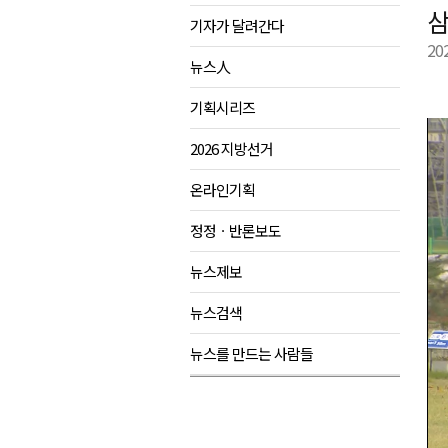
삼
기자가 달려간다
양양군, 21일까지 '초등학생 틈
20
강원개발공사, 공기업 평가 2년 
뉴스人
도-시군 첫 간담회..우상호 "하
기획시리즈
이 대통령, 사북·납북귀환어부 
2026 지방선거
온라인기획
정정ㆍ반론보도
뉴스제보
뉴스검색
뉴스를 만드는 사람들