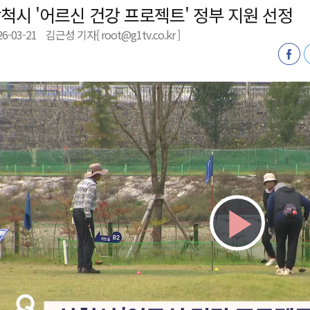
척시 '어르신 건강 프로젝트' 정부 지원 선정
새 돌봄' 시행
26-03-21
김근성 기자[ root@g1tv.co.kr ]
연속 '다'등급
나된 공동체"
국가폭력 사과
Play
Vid