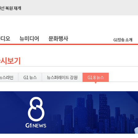
선 복원 재개
백여세대 불편
' 개원
라디오
뉴미디어
문화행사
시장 운영
G1방송 소개
새 돌봄' 시행
연속 '다'등급
다시보기
나된 공동체"
국가폭력 사과
뉴스라인
G1 뉴스
뉴스퍼레이드 강원
G1 8 뉴스
보 합동 연설회
선 복원 재개
백여세대 불편
' 개원
시장 운영