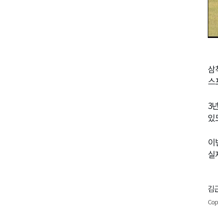
삼
스
3
있
이
실
김근
Cop