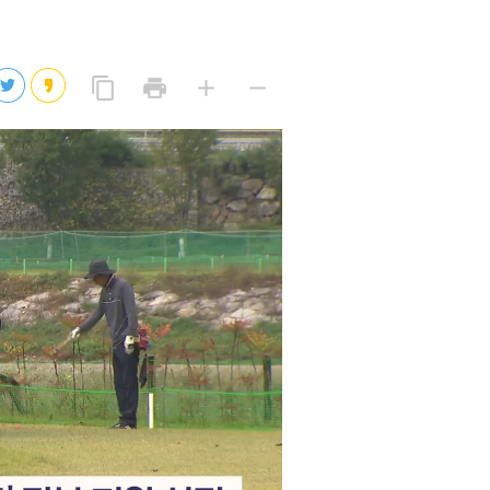
2026년 08월 08일(토)
2026년 08월 08일(토)
링
프
글
글
content_copy
print
add
remove
크
린
자
자
2026년 08월 07일(금)
복
트
크
작
사
2026년 08월 07일(금)
게
게
eo