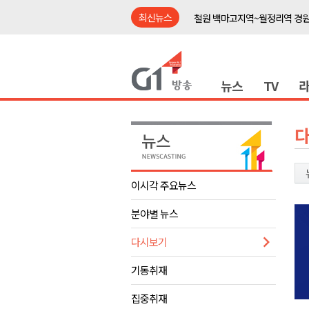
최신뉴스
철원 백마고지역~월정리역 경원
어젯밤 원주 아파트 정전..천 
춘천시립 '장애아동전담어린이집
뉴스
TV
영월군, 14~15일 서부시장 야
양양군, 21일까지 '초등학생 틈
강원개발공사, 공기업 평가 2년 
도-시군 첫 간담회..우상호 "하
이 대통령, 사북·납북귀환어부 
이시각 주요뉴스
동해안 폭우..도로 잠기고 고립
분야별 뉴스
민주당, 내일 횡성서 당대표 후
철원 백마고지역~월정리역 경원
다시보기
어젯밤 원주 아파트 정전..천 
기동취재
춘천시립 '장애아동전담어린이집
집중취재
영월군, 14~15일 서부시장 야