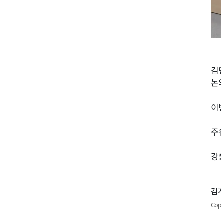
김
논
이
주
강
김기
Cop