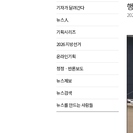
행
기자가 달려간다
강원도립대학교, 하반기 평생교
20
태백시, 28~29일 제5회 황부자
뉴스人
오늘 극한폭염 계속..낮 최고 ‘영
기획시리즈
썩고, 무르고..농산물 피해 속출
2026 지방선거
온라인기획
정정ㆍ반론보도
뉴스제보
뉴스검색
뉴스를 만드는 사람들