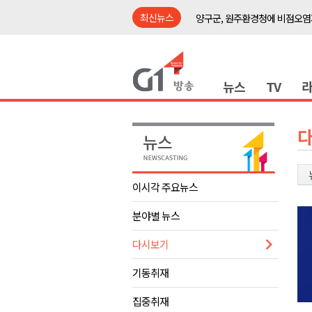
최신뉴스
양구군, 원주환경청에 비점오염
<강원랜드> 관광객이 인구 3배
<강원랜드> 마카오 카지노 "복
뉴스
TV
원주시, 하반기 중소기업육성자
강원도립대학교, 하반기 평생교
태백시, 28~29일 제5회 황부자
오늘 극한폭염 계속..낮 최고 ‘영
썩고, 무르고..농산물 피해 속출
이시각 주요뉴스
썩고, 무르고..농산물 피해 속출
분야별 뉴스
강릉시, 민선9기 21개 읍면동 
양구군, 원주환경청에 비점오염
다시보기
<강원랜드> 관광객이 인구 3배
기동취재
<강원랜드> 마카오 카지노 "복
집중취재
원주시, 하반기 중소기업육성자