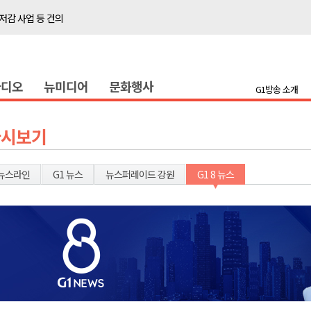
저감 사업 등 건의
..싱가포르 복합리조트
합리조트로 진화 중"
라디오
뉴미디어
문화행사
금 지원 접수
G1방송 소개
육원 수강생 모집
 며느리 축제
다시보기
상 38도’
뉴스라인
G1 뉴스
뉴스퍼레이드 강원
G1 8 뉴스
타운홀 미팅 성료
저감 사업 등 건의
..싱가포르 복합리조트
합리조트로 진화 중"
금 지원 접수