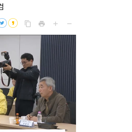
검
2026년 08월 07일(금)
2026년 08월 07일(금)
링
프
글
글
content_copy
print
add
remove
크
린
자
자
2026년 08월 07일(금)
복
트
크
작
사
2026년 08월 07일(금)
게
게
eo