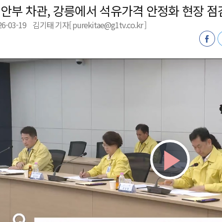
안부 차관, 강릉에서 석유가격 안정화 현장 점
육원 수강생 모집
26-03-19
김기태 기자[ purekitae@g1tv.co.kr ]
 며느리 축제
상 38도’
Play
Vid