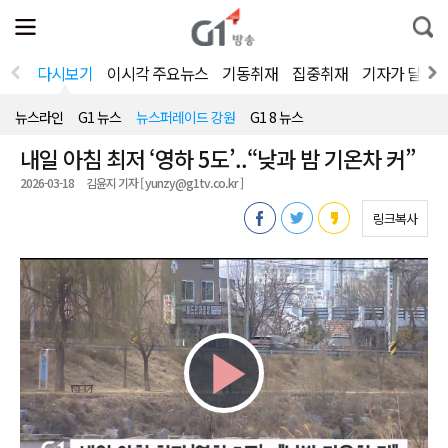
전
제
통
체
보
합
메
검
뉴
색
다시보기
이시각 주요뉴스
기동취재
집중취재
기자가 달려
열
기
뉴스라인
G1 뉴스
뉴스퍼레이드 강원
G1 8 뉴스
내일 아침 최저 ‘영하 5도’..“낮과 밤 기온차 커”
2026-03-18
김윤지 기자 [ yunzy@g1tv.co.kr ]
링크복사
Play