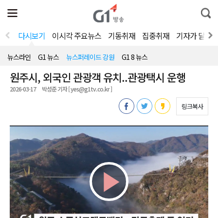
전
제
통
체
보
합
메
검
뉴
색
다시보기
이시각 주요뉴스
기동취재
집중취재
기자가 달려
열
기
뉴스라인
G1 뉴스
뉴스퍼레이드 강원
G1 8 뉴스
원주시, 외국인 관광객 유치..관광택시 운행
2026-03-17
박성준 기자 [ yes@g1tv.co.kr ]
링크복사
Play