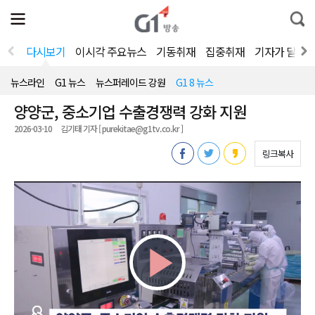
전
제
통
체
보
합
메
검
뉴
색
다시보기
이시각 주요뉴스
기동취재
집중취재
기자가 달려
열
기
뉴스라인
G1 뉴스
뉴스퍼레이드 강원
G1 8 뉴스
양양군, 중소기업 수출경쟁력 강화 지원
2026-03-10
김기태 기자 [ purekitae@g1tv.co.kr ]
링크복사
Play