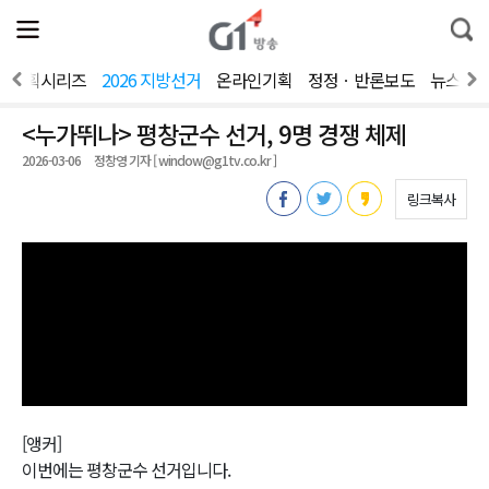
전
제
통
체
보
합
메
검
뉴
색
기획시리즈
2026 지방선거
온라인기획
정정ㆍ반론보도
뉴스제
열
기
<누가뛰나> 평창군수 선거, 9명 경쟁 체제
2026-03-06
정창영 기자 [ window@g1tv.co.kr ]
링크복사
[앵커]
이번에는 평창군수 선거입니다.