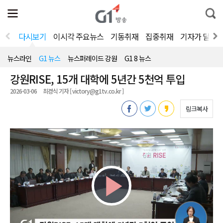
전
제
통
체
보
합
메
검
뉴
색
다시보기
이시각 주요뉴스
기동취재
집중취재
기자가 달려
열
기
뉴스라인
G1 뉴스
뉴스퍼레이드 강원
G1 8 뉴스
강원RISE, 15개 대학에 5년간 5천억 투입
2026-03-06
최경식 기자 [ victory@g1tv.co.kr ]
링크복사
Play