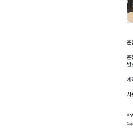
춘
춘
발
계
시
박명
Cop