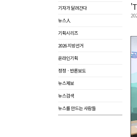
'
기자가 달려간다
강원도립대학교, 하반기 평생교
20
태백시, 28~29일 제5회 황부자
뉴스人
오늘 극한폭염 계속..낮 최고 ‘영
기획시리즈
썩고, 무르고..농산물 피해 속출
2026 지방선거
온라인기획
정정ㆍ반론보도
뉴스제보
뉴스검색
뉴스를 만드는 사람들