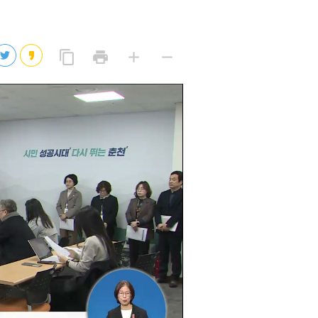
2026년 08월 07일(금)
2026년 08월 07일(금)
링
프
글
글
content_copy
print
add
remove
크
린
자
자
2026년 08월 07일(금)
복
트
크
작
사
2026년 08월 07일(금)
게
게
eo