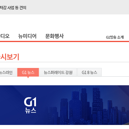
저감 사업 등 건의
..싱가포르 복합리조트
합리조트로 진화 중"
라디오
뉴미디어
문화행사
금 지원 접수
G1방송 소개
육원 수강생 모집
 며느리 축제
다시보기
상 38도’
뉴스라인
G1 뉴스
뉴스퍼레이드 강원
G1 8 뉴스
타운홀 미팅 성료
저감 사업 등 건의
..싱가포르 복합리조트
합리조트로 진화 중"
금 지원 접수