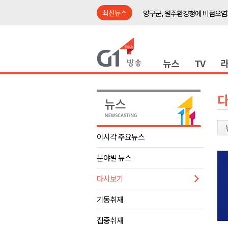
최신뉴스
양구군, 원주환경청에 비점오염
<강원랜드> 관광객이 인구 3배
<강원랜드> 마카오 카지노 "복
뉴스
TV
원주시, 하반기 중소기업육성자
강원도립대학교, 하반기 평생교
태백시, 28~29일 제5회 황부자
오늘 극한폭염 계속..낮 최고 ‘영
썩고, 무르고..농산물 피해 속출
이시각 주요뉴스
썩고, 무르고..농산물 피해 속출
분야별 뉴스
강릉시, 민선9기 21개 읍면동 
양구군, 원주환경청에 비점오염
다시보기
<강원랜드> 관광객이 인구 3배
기동취재
<강원랜드> 마카오 카지노 "복
집중취재
원주시, 하반기 중소기업육성자