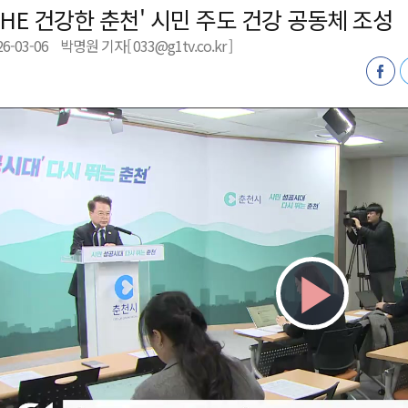
THE 건강한 춘천' 시민 주도 건강 공동체 조성
육원 수강생 모집
26-03-06
박명원 기자[ 033@g1tv.co.kr ]
 며느리 축제
상 38도’
Play
Vid