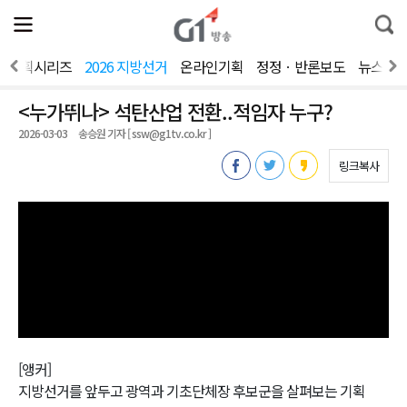
전
제
통
체
보
합
메
검
뉴
색
기획시리즈
2026 지방선거
온라인기획
정정ㆍ반론보도
뉴스제
열
기
<누가뛰나> 석탄산업 전환..적임자 누구?
2026-03-03
송승원 기자 [ ssw@g1tv.co.kr ]
링크복사
[앵커]
지방선거를 앞두고 광역과 기초단체장 후보군을 살펴보는 기획