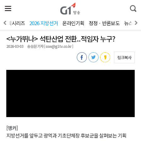
전
제
통
체
보
합
메
검
뉴
색
기획시리즈
2026 지방선거
온라인기획
정정ㆍ반론보도
뉴스제
열
기
<누가뛰나> 석탄산업 전환..적임자 누구?
2026-03-03
송승원 기자 [ ssw@g1tv.co.kr ]
링크복사
[앵커]
지방선거를 앞두고 광역과 기초단체장 후보군을 살펴보는 기획