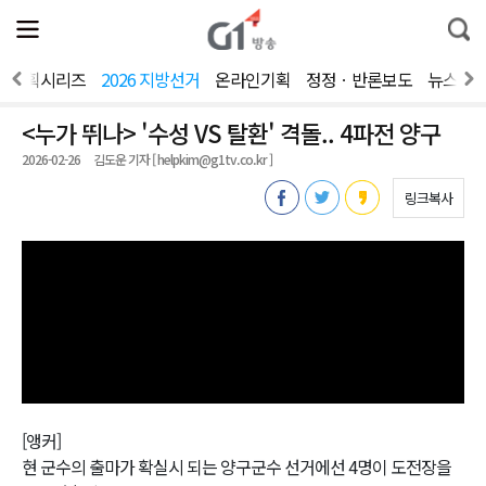
전
제
통
체
보
합
메
검
뉴
색
기획시리즈
2026 지방선거
온라인기획
정정ㆍ반론보도
뉴스제
열
기
<누가 뛰나> '수성 VS 탈환' 격돌.. 4파전 양구
2026-02-26
김도운 기자 [ helpkim@g1tv.co.kr ]
링크복사
[앵커]
현 군수의 출마가 확실시 되는 양구군수 선거에선 4명이 도전장을