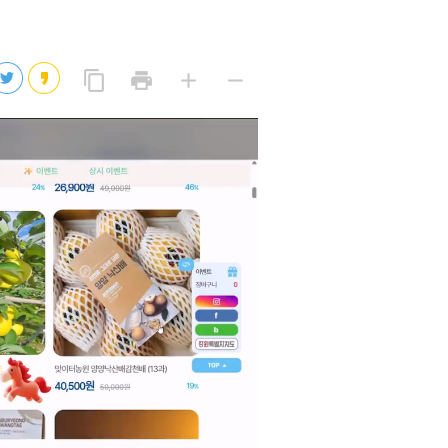
2026년 08월 08일(토)
2026년 08월 08일(토)
링
프
글
글
content_copy
print
add
remove
크
린
자
자
2026년 08월 07일(금)
복
트
크
작
사
2026년 08월 07일(금)
게
게
eo