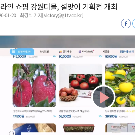
라인 쇼핑 강원더몰, 설맞이 기획전 개최
새 돌봄' 시행
26-01-20
최경식 기자[ victory@g1tv.co.kr ]
연속 '다'등급
나된 공동체"
국가폭력 사과
Play
Vid