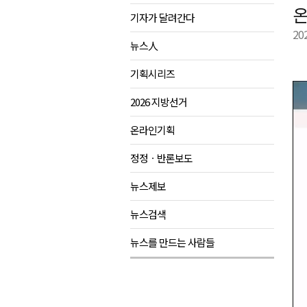
온
기자가 달려간다
양양군, 21일까지 '초등학생 틈
20
강원개발공사, 공기업 평가 2년 
뉴스人
도-시군 첫 간담회..우상호 "하
기획시리즈
이 대통령, 사북·납북귀환어부 
2026 지방선거
온라인기획
정정ㆍ반론보도
뉴스제보
뉴스검색
뉴스를 만드는 사람들