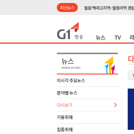
최신뉴스
철원 백마고지역~월정리역 경원
어젯밤 원주 아파트 정전..천 
춘천시립 '장애아동전담어린이집
뉴스
TV
영월군, 14~15일 서부시장 야
양양군, 21일까지 '초등학생 틈
강원개발공사, 공기업 평가 2년 
도-시군 첫 간담회..우상호 "하
이 대통령, 사북·납북귀환어부 
이시각 주요뉴스
동해안 폭우..도로 잠기고 고립
분야별 뉴스
민주당, 내일 횡성서 당대표 후
철원 백마고지역~월정리역 경원
다시보기
어젯밤 원주 아파트 정전..천 
기동취재
춘천시립 '장애아동전담어린이집
집중취재
영월군, 14~15일 서부시장 야