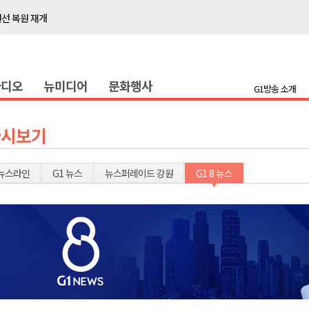
선 복원 재개
백여세대 불편
' 개원
라디오
뉴미디어
문화행사
시장 운영
G1방송 소개
새 돌봄' 시행
연속 '다'등급
다시보기
나된 공동체"
국가폭력 사과
뉴스라인
G1 뉴스
뉴스퍼레이드 강원
G1 8 뉴스
보 합동 연설회
선 복원 재개
백여세대 불편
' 개원
시장 운영