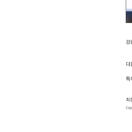
강
다
특
최경
Cop