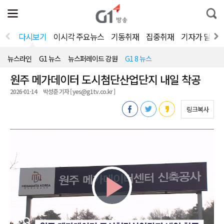
전
제
통
체
보
합
메
검
뉴
색
다시보기
이시각 주요뉴스
기동취재
집중취재
기자가 달려
열
기
뉴스라인
G1 뉴스
뉴스퍼레이드 강원
G1 8 뉴스
원주 메가데이터 도시첨단산업단지 내일 착공
2026-01-14
박성준 기자 [ yes@g1tv.co.kr ]
링크복사
Play