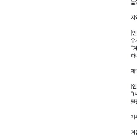
늘
지
[
유
"
하
제
[
"
펄
기
겨