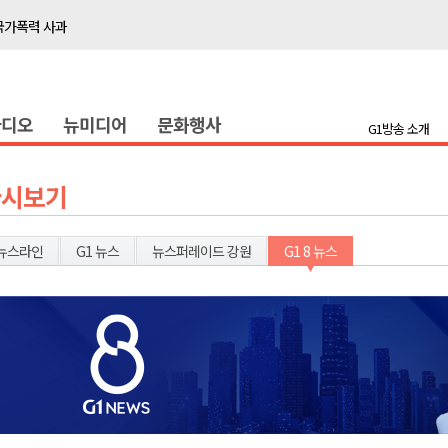
국가폭력 사과
접목
정책간담회
라디오
뉴미디어
문화행사
 초청 특별 강연
G1방송 소개
천 유치 건의
다시보기
최
뉴스라인
G1 뉴스
뉴스퍼레이드 강원
G1 8 뉴스
87명 인사
나된 공동체"
국가폭력 사과
접목
정책간담회
 초청 특별 강연