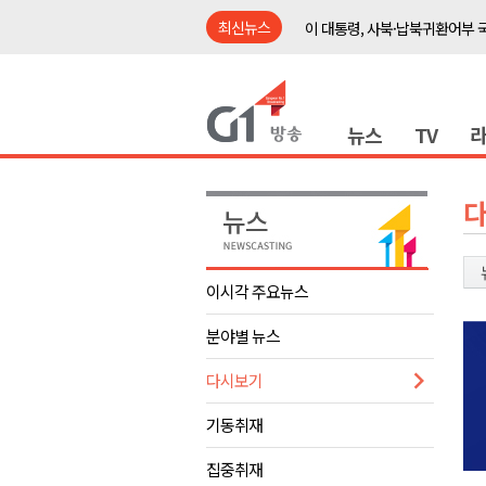
최신뉴스
이 대통령, 사북·납북귀환어부 
여름축제 더위와 전쟁..물놀이 
강원도, 최휘영 문체부장관과 
뉴스
TV
이광재 국회 예결위원장, 강릉시
검찰청 폐지..해결 과제 산적
육동한 시장, 국제스케이트장 춘
영월군, 국·도비 확보 보고회 개
삼척 공공산후조리원 이전 시급
이시각 주요뉴스
강원자치도교육청 교감급 이상 3
분야별 뉴스
도-시군 첫 간담회..우상호 "하
이 대통령, 사북·납북귀환어부 
다시보기
여름축제 더위와 전쟁..물놀이 
기동취재
강원도, 최휘영 문체부장관과 
집중취재
이광재 국회 예결위원장, 강릉시