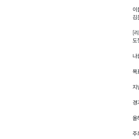
이
김
[
도
나
목
지
경
올
주