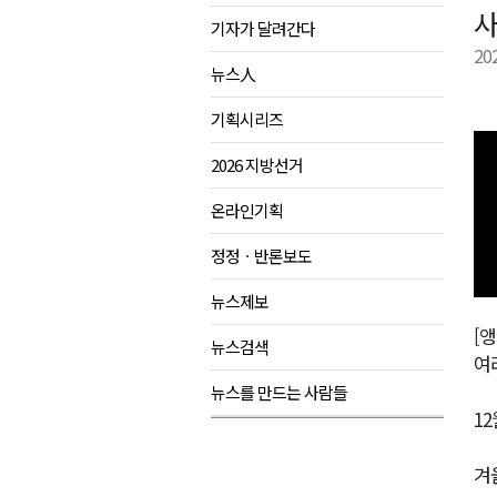
사
기자가 달려간다
검찰청 폐지..해결 과제 산적
20
육동한 시장, 국제스케이트장 춘
뉴스人
영월군, 국·도비 확보 보고회 개
기획시리즈
삼척 공공산후조리원 이전 시급
2026 지방선거
강원자치도교육청 교감급 이상 3
온라인기획
정정ㆍ반론보도
뉴스제보
[앵
뉴스검색
여
뉴스를 만드는 사람들
1
겨