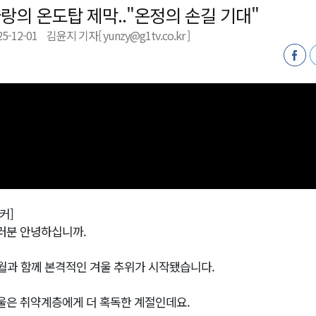
랑의 온도탑 제막.."온정의 손길 기대"
25-12-01
김윤지 기자[ yunzy@g1tv.co.kr ]
천 유치 건의
최
87명 인사
커]
러분 안녕하십니까.
2월과 함께 본격적인 겨울 추위가 시작됐습니다.
울은 취약계층에게 더 혹독한 계절인데요.