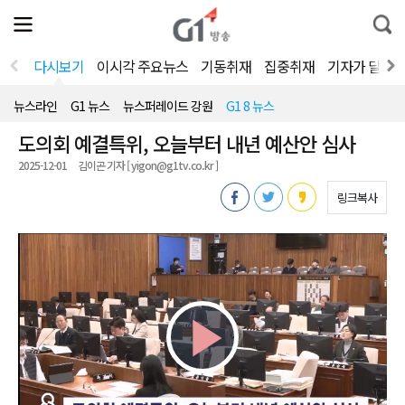
전
제
통
체
보
합
메
검
뉴
색
다시보기
이시각 주요뉴스
기동취재
집중취재
기자가 달려
열
기
뉴스라인
G1 뉴스
뉴스퍼레이드 강원
G1 8 뉴스
도의회 예결특위, 오늘부터 내년 예산안 심사
2025-12-01
김이곤 기자 [ yigon@g1tv.co.kr ]
링크복사
Play