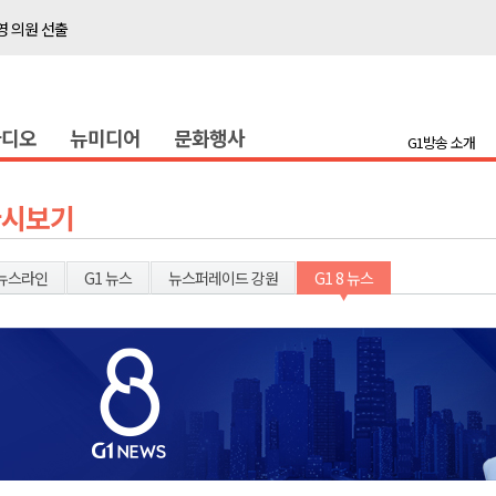
 의원 선출
위생 주의 당부
4명 경상
라디오
뉴미디어
문화행사
화
G1방송 소개
지정 준비 본격화
형 프로그램 신설
다시보기
슬땀
확대 운영
뉴스라인
G1 뉴스
뉴스퍼레이드 강원
G1 8 뉴스
고 사업장 점검
강원 표심은
 의원 선출
위생 주의 당부
4명 경상
화