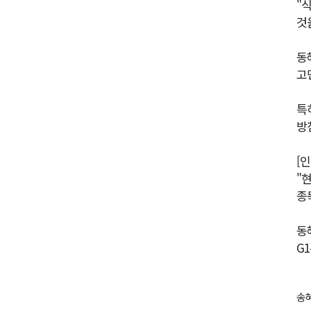
"
것
동
고
특
방
[
"
종
동
G
송혜