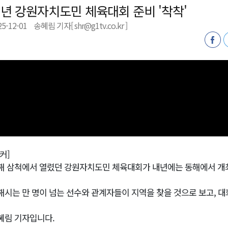
년 강원자치도민 체육대회 준비 '착착'
지정 준비 본격화
25-12-01
송혜림 기자[ shr@g1tv.co.kr ]
형 프로그램 신설
슬땀
확대 운영
고 사업장 점검
커]
해 삼척에서 열렸던 강원자치도민 체육대회가 내년에는 동해에서 개
해시는 만 명이 넘는 선수와 관계자들이 지역을 찾을 것으로 보고, 대
혜림 기자입니다.