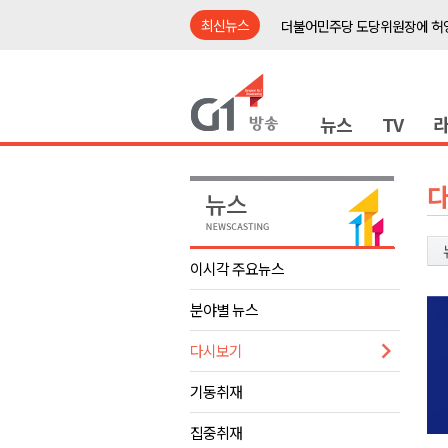
최신뉴스
더불어민주당 도당위원장에 허영
수족구병 원인 바이러스 급증..
춘천 돈사 화재..평창 교통사고 
뉴스
TV
동해안 이안류..지자체 대응 강
원주시, 지역첨단의료복합단지 
강원도 반려동물지원센터, 참여
평창 전지훈련 성지..선수들 구
동해시, 어르신병원동행서비스 
이시각 주요뉴스
원주환경청, 비산배출시설 미신
분야별 뉴스
민주당 순회경선 합동연설회..
더불어민주당 도당위원장에 허영
다시보기
수족구병 원인 바이러스 급증..
기동취재
춘천 돈사 화재..평창 교통사고 
집중취재
동해안 이안류..지자체 대응 강