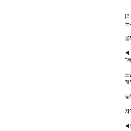
[
도
올
◀ 
"
도
개
동
지
◀