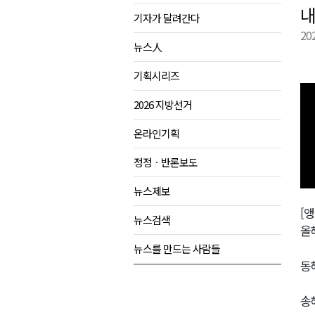
내
기자가 달려간다
원주시, 지역첨단의료복합단지 
20
강원도 반려동물지원센터, 참여
뉴스人
평창 전지훈련 성지..선수들 구
기획시리즈
동해시, 어르신병원동행서비스 
2026 지방선거
원주환경청, 비산배출시설 미신
온라인기획
정정ㆍ반론보도
뉴스제보
[앵
뉴스검색
올
뉴스를 만드는 사람들
동
송