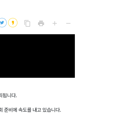
2026년 08월 09일(일)
2026년 08월 09일(일)
링
프
글
글
content_copy
print
add
remove
크
린
자
자
2026년 08월 09일(일)
복
트
크
작
사
2026년 08월 09일(일)
게
게
2026년 08월 09일(일)
최됩니다.
회 준비에 속도를 내고 있습니다.