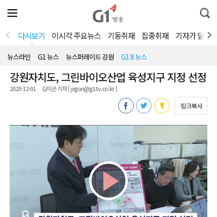
전
제
통
체
보
합
메
검
뉴
색
다시보기
이시각 주요뉴스
기동취재
집중취재
기자가 달려
열
기
뉴스라인
G1 뉴스
뉴스퍼레이드 강원
G1 8 뉴스
강원자치도, 그린바이오산업 육성지구 지정 선정
2025-12-01
김이곤 기자 [ yigon@g1tv.co.kr ]
링크복사
Play