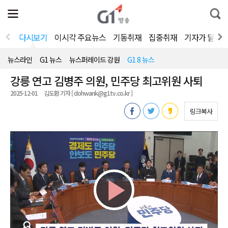
전
제
통
체
보
합
메
검
뉴
색
다시보기
이시각 주요뉴스
기동취재
집중취재
기자가 달려
열
기
뉴스라인
G1 뉴스
뉴스퍼레이드 강원
G1 8 뉴스
강릉 연고 김병주 의원, 민주당 최고위원 사퇴
2025-12-01
김도환 기자 [ dohwank@g1tv.co.kr ]
링크복사
Play