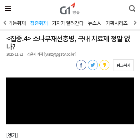
전
제
통
체
보
합
메
검
뉴
색
스
기동취재
집중취재
기자가 달려간다
뉴스人
기획시리즈
20
열
기
<집중.4> 소나무재선충병, 국내 치료제 정말 없
나?
2025-11-21
김윤지 기자 [ yunzy@g1tv.co.kr ]
링크복사
[앵커]