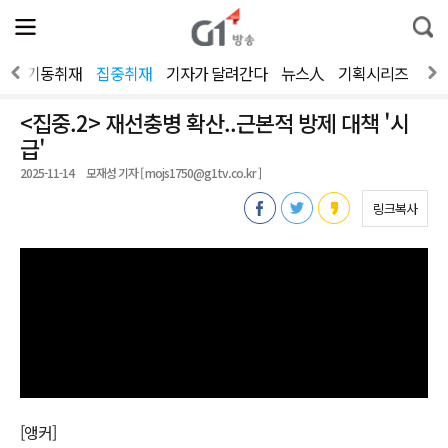
전
제
통
체
보
합
메
검
뉴
색
스
기동취재
집중취재
기자가 달려간다
뉴스人
기획시리즈
20
열
기
<집중.2> 재선충병 확산..근본적 방제 대책 '시
급'
2025-11-14
모재성 기자 [ mojs1750@g1tv.co.kr ]
링크복사
[앵커]