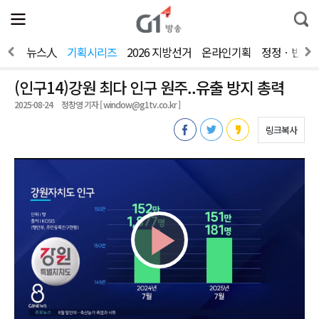
전
제
통
체
보
합
메
검
뉴
색
간다
뉴스人
기획시리즈
2026 지방선거
온라인기획
정정ㆍ반론
열
기
(인구14)강원 최다 인구 원주..유출 방지 총력
2025-08-24
정창영 기자 [ window@g1tv.co.kr ]
링크복사
Play