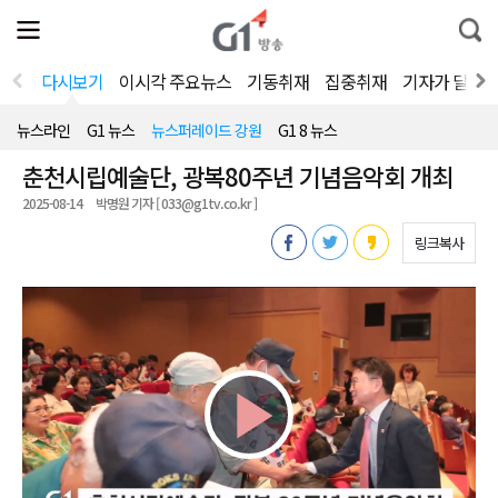
전
제
통
체
보
합
메
검
뉴
색
다시보기
이시각 주요뉴스
기동취재
집중취재
기자가 달려
열
기
뉴스라인
G1 뉴스
뉴스퍼레이드 강원
G1 8 뉴스
춘천시립예술단, 광복80주년 기념음악회 개최
2025-08-14
박명원 기자 [ 033@g1tv.co.kr ]
링크복사
Play