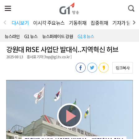
전
제
통
체
보
합
메
검
뉴
색
다시보기
이시각 주요뉴스
기동취재
집중취재
기자가 달려
열
기
뉴스라인
G1 뉴스
뉴스퍼레이드 강원
G1 8 뉴스
강원대 RISE 사업단 발대식..지역혁신 허브
2025-08-13
홍서표 기자 [ hsp@g1tv.co.kr ]
링크복사
Play