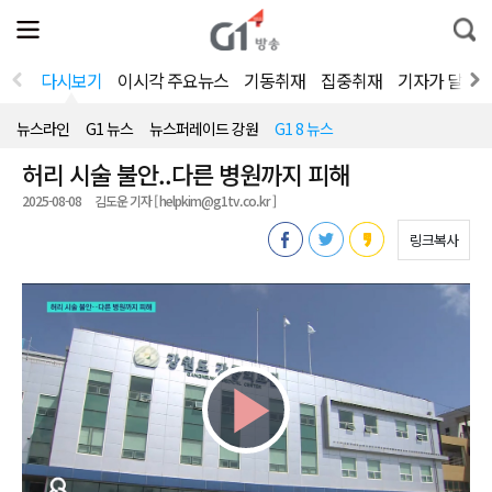
전
제
통
체
보
합
메
검
뉴
색
다시보기
이시각 주요뉴스
기동취재
집중취재
기자가 달려
열
기
뉴스라인
G1 뉴스
뉴스퍼레이드 강원
G1 8 뉴스
허리 시술 불안..다른 병원까지 피해
2025-08-08
김도운 기자 [ helpkim@g1tv.co.kr ]
링크복사
Play