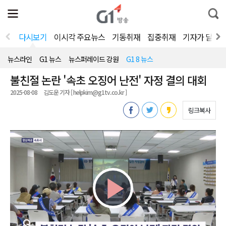
전
제
통
체
보
합
메
검
뉴
색
다시보기
이시각 주요뉴스
기동취재
집중취재
기자가 달려
열
기
뉴스라인
G1 뉴스
뉴스퍼레이드 강원
G1 8 뉴스
불친절 논란 '속초 오징어 난전' 자정 결의 대회
2025-08-08
김도운 기자 [ helpkim@g1tv.co.kr ]
링크복사
Play