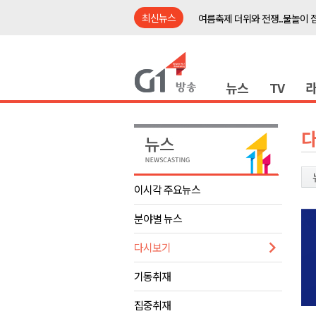
최신뉴스
여름축제 더위와 전쟁..물놀이 
강원도, 최휘영 문체부장관과 
이광재 국회 예결위원장, 강릉시
뉴스
TV
검찰청 폐지..해결 과제 산적
육동한 시장, 국제스케이트장 춘
영월군, 국·도비 확보 보고회 개
삼척 공공산후조리원 이전 시급
강원자치도교육청 교감급 이상 3
이시각 주요뉴스
도-시군 첫 간담회..우상호 "하
분야별 뉴스
이 대통령, 사북·납북귀환어부 
여름축제 더위와 전쟁..물놀이 
다시보기
강원도, 최휘영 문체부장관과 
기동취재
이광재 국회 예결위원장, 강릉시
집중취재
검찰청 폐지..해결 과제 산적