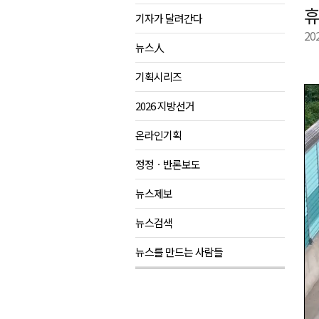
휴
기자가 달려간다
육동한 시장, 국제스케이트장 춘
20
영월군, 국·도비 확보 보고회 개
뉴스人
삼척 공공산후조리원 이전 시급
기획시리즈
강원자치도교육청 교감급 이상 3
2026 지방선거
온라인기획
정정ㆍ반론보도
뉴스제보
뉴스검색
뉴스를 만드는 사람들