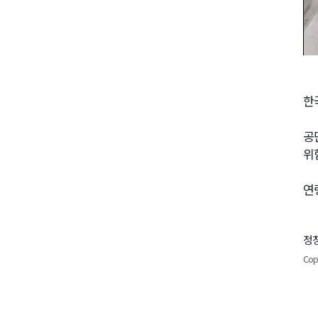
한
공
위
연
정창
Cop