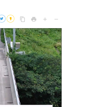
2026년 08월 07일(금)
2026년 08월 07일(금)
링
프
글
글
content_copy
print
add
remove
크
린
자
자
2026년 08월 07일(금)
복
트
크
작
사
2026년 08월 07일(금)
게
게
eo