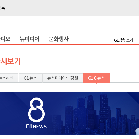
접목
정책간담회
 초청 특별 강연
라디오
뉴미디어
문화행사
G1방송 소개
천 유치 건의
최
다시보기
87명 인사
뉴스라인
G1 뉴스
뉴스퍼레이드 강원
G1 8 뉴스
나된 공동체"
국가폭력 사과
접목
정책간담회
 초청 특별 강연