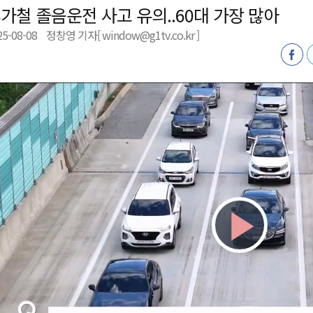
가철 졸음운전 사고 유의..60대 가장 많아
천 유치 건의
25-08-08
정창영 기자[ window@g1tv.co.kr ]
최
87명 인사
Play
Vid