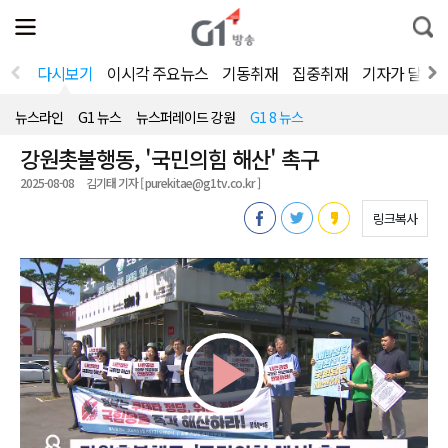
전
제
통
체
보
합
메
검
뉴
색
다시보기
이시각 주요뉴스
기동취재
집중취재
기자가 달려
열
기
뉴스라인
G1 뉴스
뉴스퍼레이드 강원
G1 8 뉴스
강원촛불행동, '국민의힘 해산' 촉구
2025-08-08
김기태 기자 [ purekitae@g1tv.co.kr ]
링크복사
Play