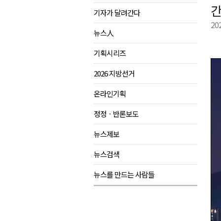
간
기자가 달려간다
양구군, 원주환경청에 비점오염
20
<강원랜드> 관광객이 인구 3배
뉴스人
<강원랜드> 마카오 카지노 "복
기획시리즈
민선9기 양양군 공약사업 추진 
2026 지방선거
온라인기획
정정ㆍ반론보도
뉴스제보
뉴스검색
뉴스를 만드는 사람들