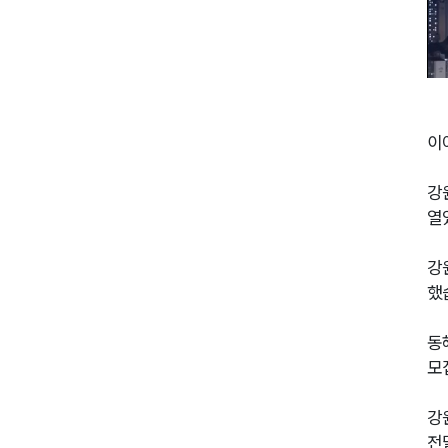
이
강
열
강
했
동
모
강
전