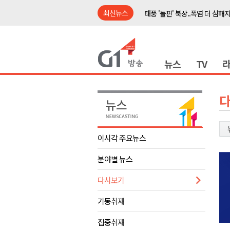
최신뉴스
태풍 '돌핀' 북상..폭염 더 심해
강릉시, 민선9기 21개 읍면동 
횡성군, 광복절 맞아 태극기 나
뉴스
TV
제43회 홍천군민의 날 기념행사
양구군, 원주환경청에 비점오염
<강원랜드> 관광객이 인구 3배
<강원랜드> 마카오 카지노 "복
민선9기 양양군 공약사업 추진 
이시각 주요뉴스
썩고, 무르고..농산물 피해 속출
분야별 뉴스
도내 첫 폭염중대경보..내일 극한
태풍 '돌핀' 북상..폭염 더 심해
다시보기
강릉시, 민선9기 21개 읍면동 
기동취재
횡성군, 광복절 맞아 태극기 나
집중취재
제43회 홍천군민의 날 기념행사