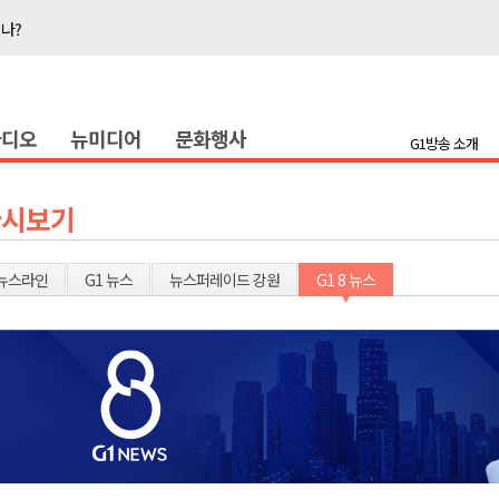
지나?
타운홀 미팅 성료
눔 행사
라디오
뉴미디어
문화행사
 개최
G1방송 소개
저감 사업 등 건의
..싱가포르 복합리조트
다시보기
합리조트로 진화 중"
전략 보고회 개최
뉴스라인
G1 뉴스
뉴스퍼레이드 강원
G1 8 뉴스
폭염 ‘절정’
지나?
타운홀 미팅 성료
눔 행사
 개최