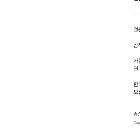
---
철
삼
가
연
한
모
송승
Cop