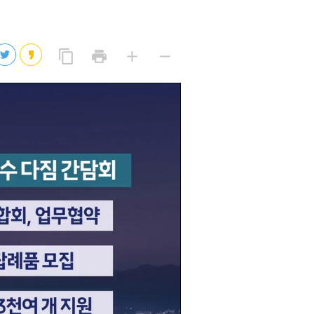
2026년 08월 06일(목)
2026년 08월 06일(목)
링
프
글
글
content_copy
print
add
remove
크
린
자
자
2026년 08월 06일(목)
복
트
크
작
사
2026년 08월 06일(목)
게
게
eo