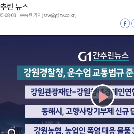
추린 뉴스
저감 사업 등 건의
25-08-08
송승원 기자[ ssw@g1tv.co.kr ]
..싱가포르 복합리조트
합리조트로 진화 중"
전략 보고회 개최
Play
Vid